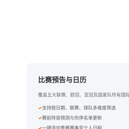
比赛预告与日历
覆盖五大联赛、欧冠、亚冠及国家队所有国
支持按日期、联赛、球队多维度筛选
赛前阵容预测与伤停名单更新
一键添加重要赛事至个人日程