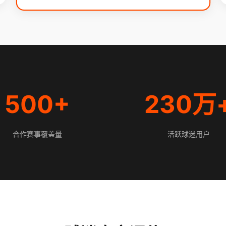
500+
230万
合作赛事覆盖量
活跃球迷用户