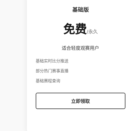
基础版
免费
/永久
适合轻度观赛用户
基础实时比分推送
部分热门赛事直播
基础赛程查询
立即领取