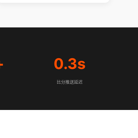
+
0.3s
比分推送延迟