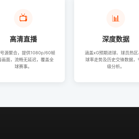
📺
📊
高清直播
深度数据
号源聚合，提供1080p/60帧
涵盖xG预期进球、球员热区
清画面，流畅无延迟，覆盖全
球率走势及历史交锋数据，
球赛事。
级分析。