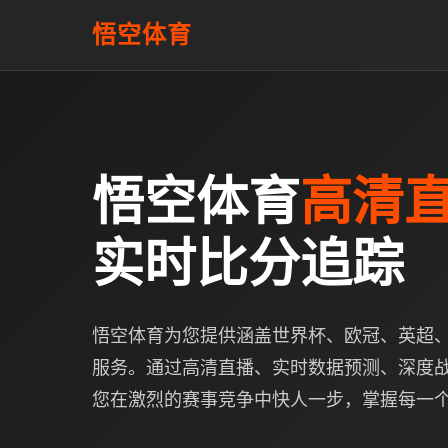
悟空体育
悟空体育
高清
实时比分追踪
悟空体育为您提供涵盖世界杯、欧冠、英超、
服务。通过高清直播、实时数据预测、深度
您在激烈的赛事竞争中快人一步，掌握每一