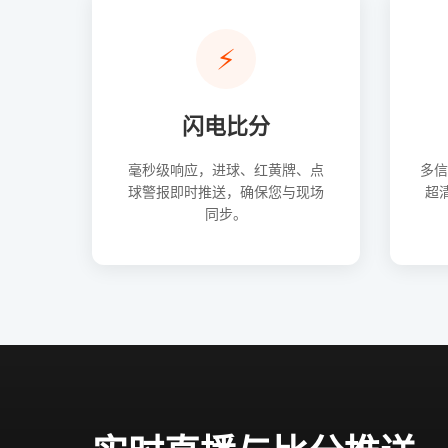
⚡
闪电比分
毫秒级响应，进球、红黄牌、点
多信
球警报即时推送，确保您与现场
超
同步。