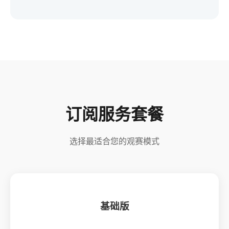
订阅服务套餐
选择最适合您的观赛模式
基础版