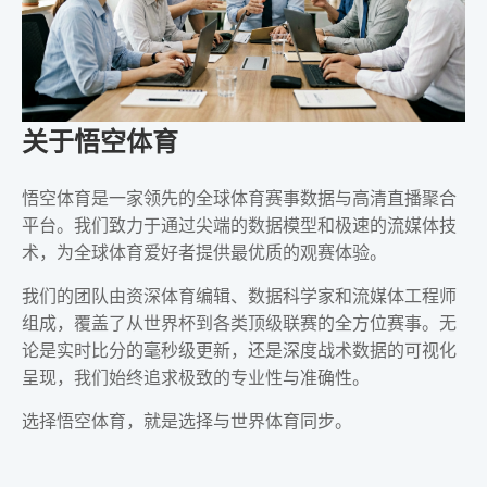
关于悟空体育
悟空体育是一家领先的全球体育赛事数据与高清直播聚合
平台。我们致力于通过尖端的数据模型和极速的流媒体技
术，为全球体育爱好者提供最优质的观赛体验。
我们的团队由资深体育编辑、数据科学家和流媒体工程师
组成，覆盖了从世界杯到各类顶级联赛的全方位赛事。无
论是实时比分的毫秒级更新，还是深度战术数据的可视化
呈现，我们始终追求极致的专业性与准确性。
选择悟空体育，就是选择与世界体育同步。