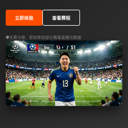
立即体验
查看赛程
🛡️
无需注册，即刻体验部分赛事直播与数据