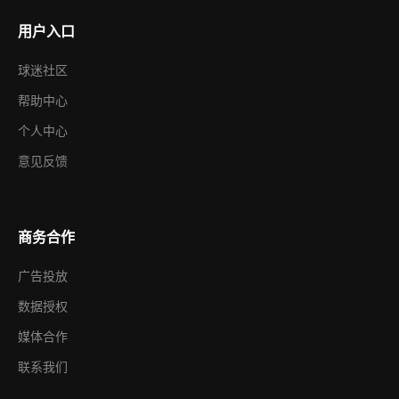
用户入口
球迷社区
帮助中心
个人中心
意见反馈
商务合作
广告投放
数据授权
媒体合作
联系我们