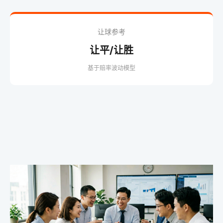
让球参考
让平/让胜
基于赔率波动模型