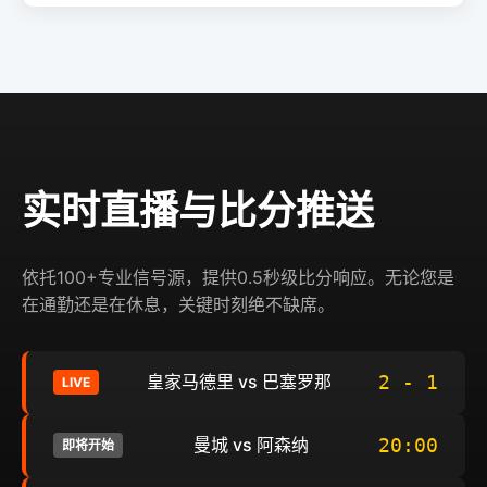
实时直播与比分推送
依托100+专业信号源，提供0.5秒级比分响应。无论您是
在通勤还是在休息，关键时刻绝不缺席。
2 - 1
皇家马德里 vs 巴塞罗那
LIVE
20:00
曼城 vs 阿森纳
即将开始