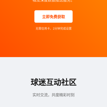
立即免费获取
无需信用卡，2分钟完成设置
球迷互动社区
实时交流，共度精彩时刻