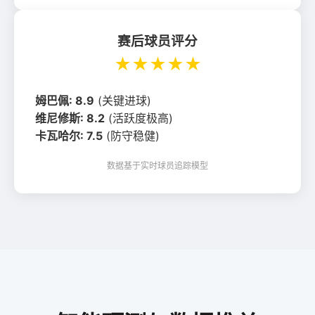
赛后球员评分
★★★★★
姆巴佩: 8.9
(关键进球)
维尼修斯: 8.2
(活跃度极高)
卡瓦哈尔: 7.5
(防守稳健)
数据基于实时球员追踪模型