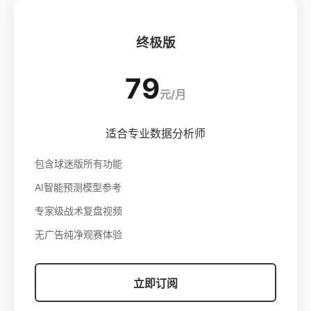
终极版
79
元/月
适合专业数据分析师
包含球迷版所有功能
AI智能预测模型参考
专家级战术复盘视频
无广告纯净观赛体验
立即订阅