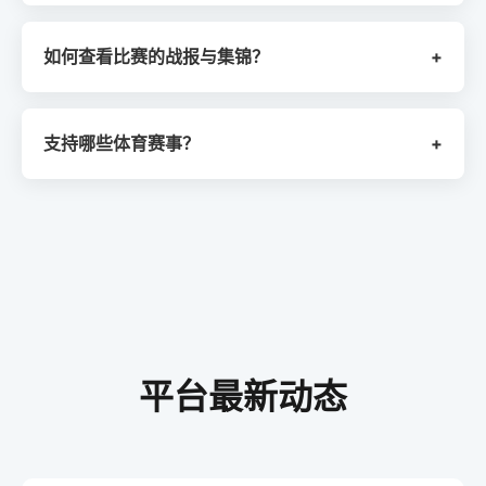
如何查看比赛的战报与集锦？
+
支持哪些体育赛事？
+
平台最新动态