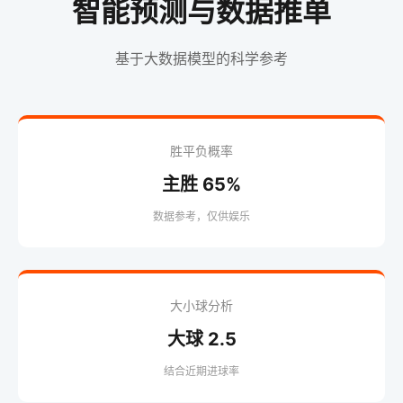
智能预测与数据推单
基于大数据模型的科学参考
胜平负概率
主胜 65%
数据参考，仅供娱乐
大小球分析
大球 2.5
结合近期进球率