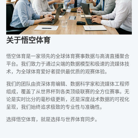
关于悟空体育
悟空体育是一家领先的全球体育赛事数据与高清直播聚合
平台。我们致力于通过尖端的数据模型和极速的流媒体技
术，为全球体育爱好者提供最优质的观赛体验。
我们的团队由资深体育编辑、数据科学家和流媒体工程师
组成，覆盖了从世界杯到各类顶级联赛的全方位赛事。无
论是实时比分的毫秒级更新，还是深度战术数据的可视化
呈现，我们始终追求极致的专业性与准确性。
选择悟空体育，就是选择与世界体育同步。