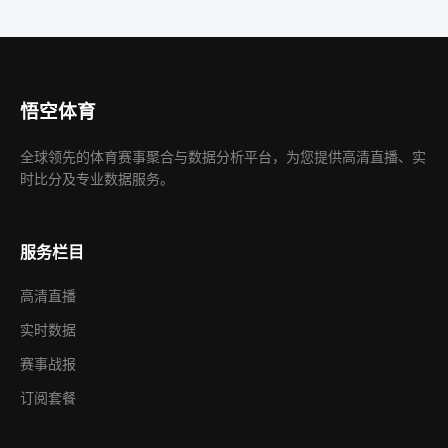
悟空体育
全球领先的体育赛事聚合与数据分析平台，为您提供高清直播、实
时比分及专业数据服务。
服务栏目
高清直播
实时数据
赛事战报
订阅套餐