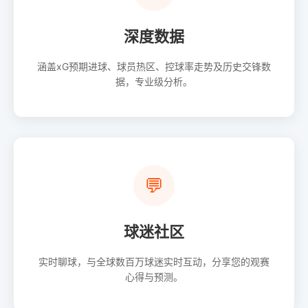
深度数据
涵盖xG预期进球、球员热区、控球率走势及历史交锋数
据，专业级分析。
💬
球迷社区
实时聊球，与全球数百万球迷实时互动，分享您的观赛
心得与预测。