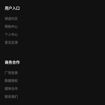
用户入口
球迷社区
帮助中心
个人中心
意见反馈
商务合作
广告投放
数据授权
媒体合作
联系我们