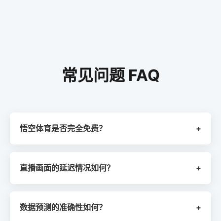
常见问题 FAQ
悟空体育是否完全免费？
+
直播画面的延迟情况如何？
+
数据预测的准确性如何？
+