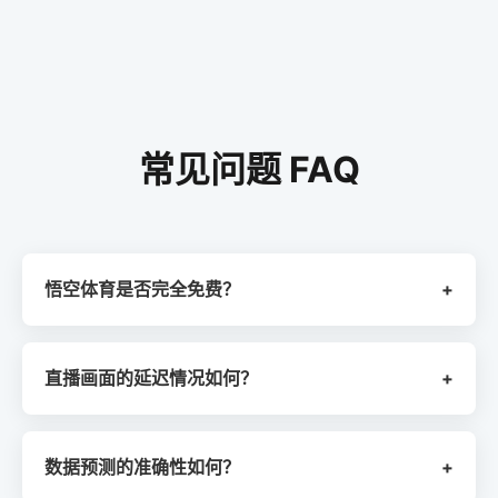
常见问题 FAQ
悟空体育是否完全免费？
+
直播画面的延迟情况如何？
+
数据预测的准确性如何？
+