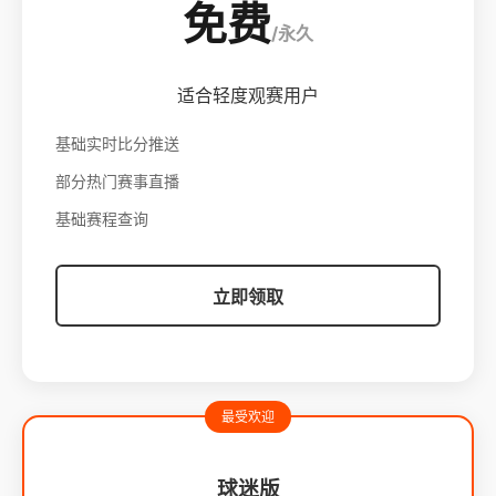
免费
/永久
适合轻度观赛用户
基础实时比分推送
部分热门赛事直播
基础赛程查询
立即领取
最受欢迎
球迷版