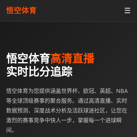
悟空体育
☰
悟空体育
高清直播
实时比分追踪
悟空体育为您提供涵盖世界杯、欧冠、英超、NBA
等全球顶级赛事的聚合服务。通过高清直播、实时
数据预测、深度战术分析及活跃球迷社区，让您在
激烈的赛事竞争中快人一步，掌握每一个进球瞬
间。