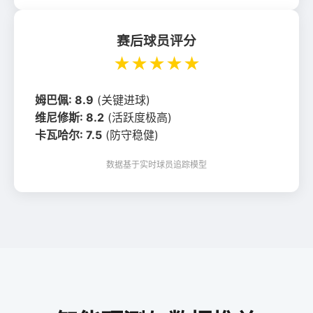
赛后球员评分
★★★★★
姆巴佩: 8.9
(关键进球)
维尼修斯: 8.2
(活跃度极高)
卡瓦哈尔: 7.5
(防守稳健)
数据基于实时球员追踪模型