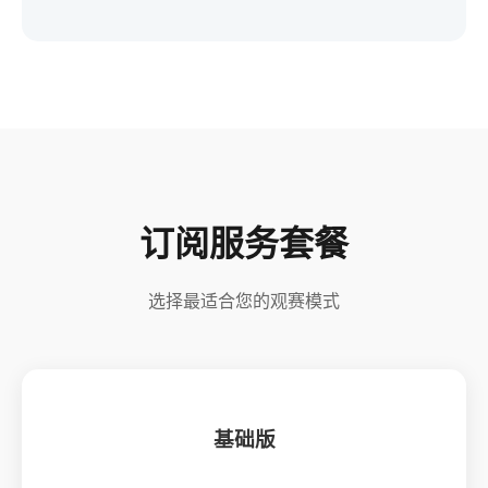
订阅服务套餐
选择最适合您的观赛模式
基础版