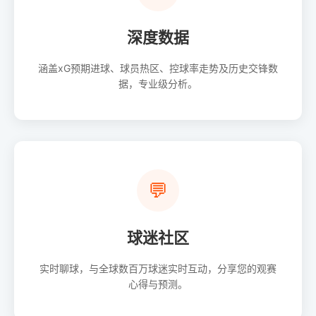
深度数据
涵盖xG预期进球、球员热区、控球率走势及历史交锋数
据，专业级分析。
💬
球迷社区
实时聊球，与全球数百万球迷实时互动，分享您的观赛
心得与预测。