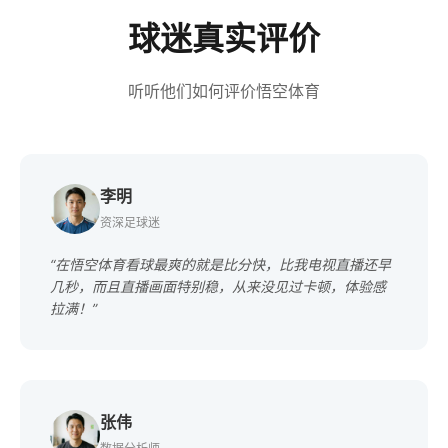
球迷真实评价
听听他们如何评价悟空体育
李明
资深足球迷
“在悟空体育看球最爽的就是比分快，比我电视直播还早
几秒，而且直播画面特别稳，从来没见过卡顿，体验感
拉满！”
张伟