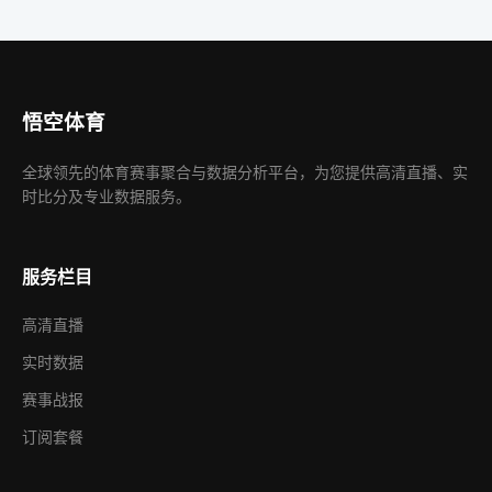
悟空体育
全球领先的体育赛事聚合与数据分析平台，为您提供高清直播、实
时比分及专业数据服务。
服务栏目
高清直播
实时数据
赛事战报
订阅套餐