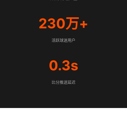
230万+
活跃球迷用户
0.3s
比分推送延迟