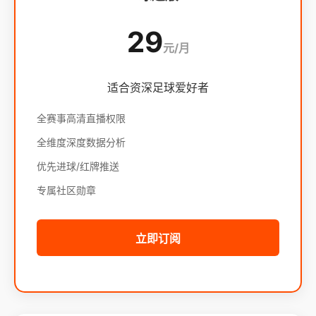
29
元/月
适合资深足球爱好者
全赛事高清直播权限
全维度深度数据分析
优先进球/红牌推送
专属社区勋章
立即订阅