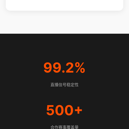
99.2%
直播信号稳定性
500+
合作赛事覆盖量