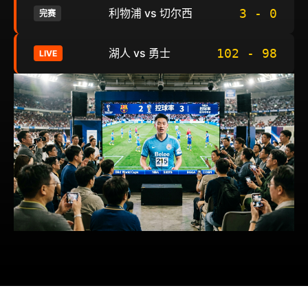
3 - 0
利物浦 vs 切尔西
完赛
102 - 98
湖人 vs 勇士
LIVE