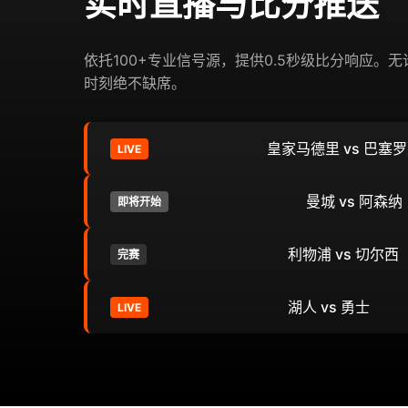
实时直播与比分推送
依托100+专业信号源，提供0.5秒级比分响应。
时刻绝不缺席。
皇家马德里 vs 巴塞
LIVE
曼城 vs 阿森纳
即将开始
利物浦 vs 切尔西
完赛
湖人 vs 勇士
LIVE