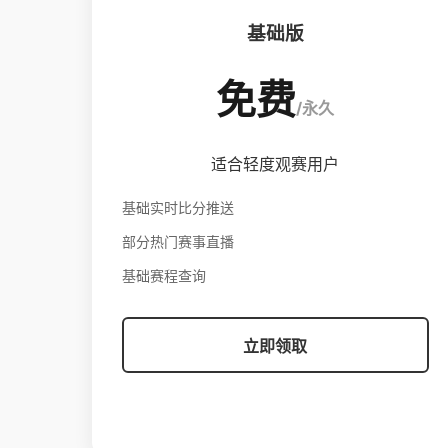
基础版
免费
/永久
适合轻度观赛用户
基础实时比分推送
部分热门赛事直播
基础赛程查询
立即领取