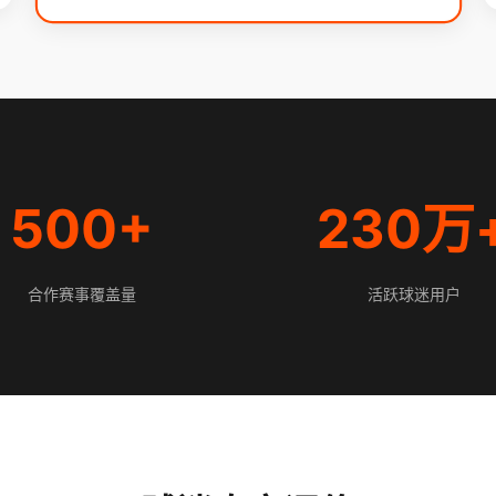
500+
230万
合作赛事覆盖量
活跃球迷用户