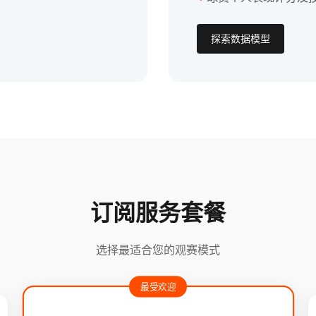
探索数据模型
订阅服务套餐
选择最适合您的观赛模式
最受欢迎