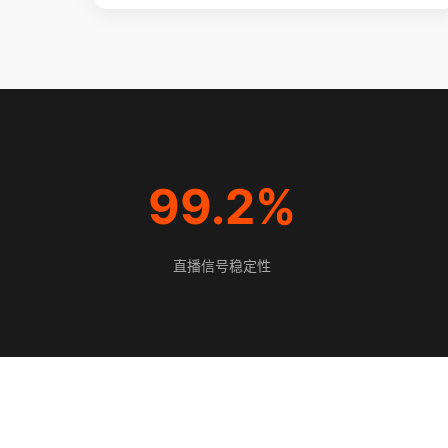
99.2%
直播信号稳定性