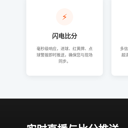
⚡
闪电比分
毫秒级响应，进球、红黄牌、点
多信
球警报即时推送，确保您与现场
超
同步。