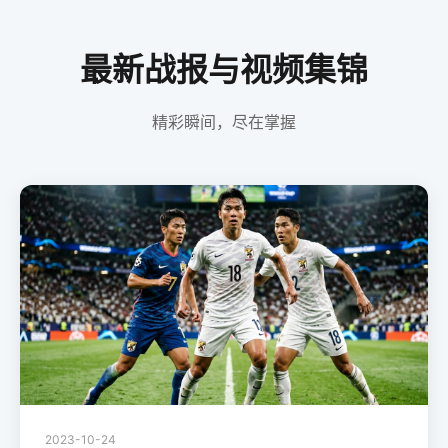
最新战报与视频集锦
精彩瞬间，尽在掌握
2023-10-24