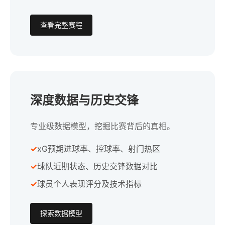
查看完整赛程
深度数据与历史交锋
专业级数据模型，挖掘比赛背后的真相。
xG预期进球率、控球率、射门热区
球队近期状态、历史交锋数据对比
球员个人表现评分及技术指标
探索数据模型