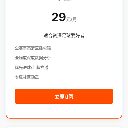
29
元/月
适合资深足球爱好者
全赛事高清直播权限
全维度深度数据分析
优先进球/红牌推送
专属社区勋章
立即订阅