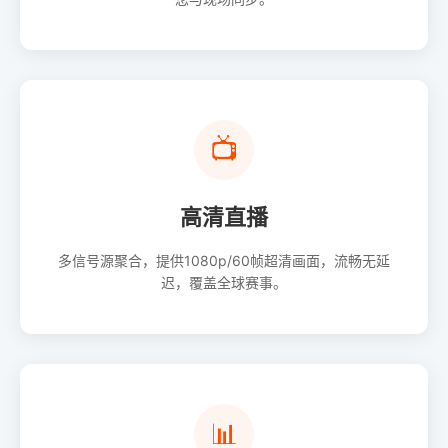
📺
高清直播
多信号源聚合，提供1080p/60帧超清画面，流畅无延
迟，覆盖全球赛事。
📊