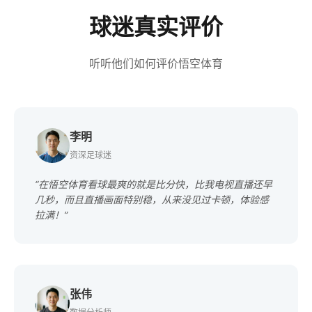
球迷真实评价
听听他们如何评价悟空体育
李明
资深足球迷
“在悟空体育看球最爽的就是比分快，比我电视直播还早
几秒，而且直播画面特别稳，从来没见过卡顿，体验感
拉满！”
张伟