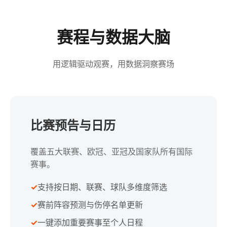
赛程与数据大脑
用逻辑驱动观赛，用数据洞察赛场
比赛预告与日历
覆盖五大联赛、欧冠、亚冠及国家队所有国际
赛事。
支持按日期、联赛、球队多维度筛选
赛前阵容预测与伤停名单更新
一键添加重要赛事至个人日程