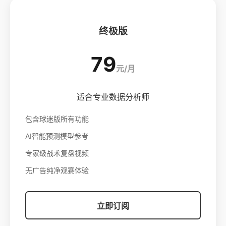
终极版
79
元/月
适合专业数据分析师
包含球迷版所有功能
AI智能预测模型参考
专家级战术复盘视频
无广告纯净观赛体验
立即订阅