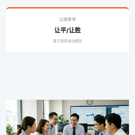
让球参考
让平/让胜
基于赔率波动模型