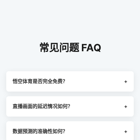
常见问题 FAQ
悟空体育是否完全免费？
+
直播画面的延迟情况如何？
+
数据预测的准确性如何？
+