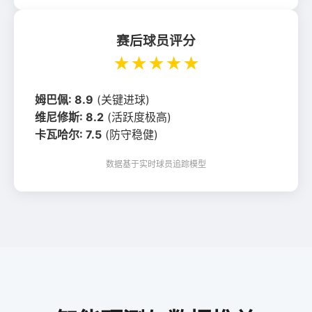
赛后球员评分
★★★★★
姆巴佩: 8.9
(关键进球)
维尼修斯: 8.2
(活跃度极高)
卡瓦哈尔: 7.5
(防守稳健)
数据基于实时球员追踪模型