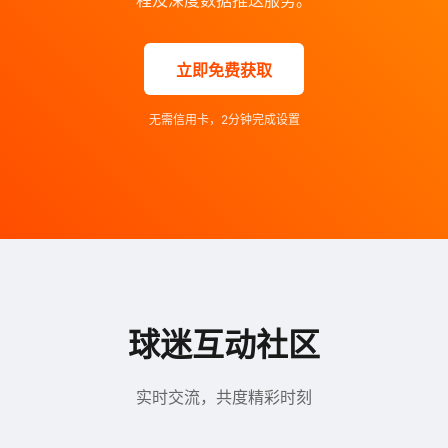
立即免费获取
无需信用卡，2分钟完成设置
球迷互动社区
实时交流，共度精彩时刻