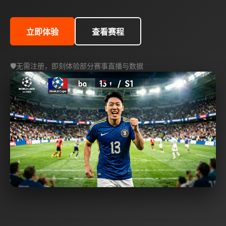
立即体验
查看赛程
🛡️
无需注册，即刻体验部分赛事直播与数据