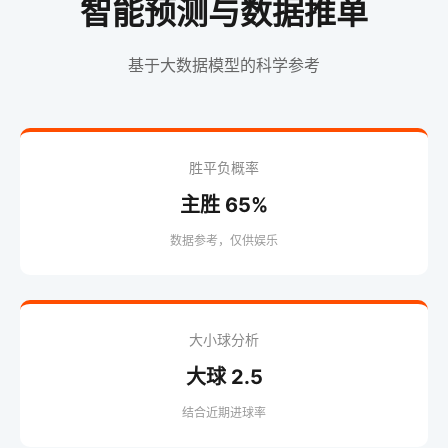
智能预测与数据推单
基于大数据模型的科学参考
胜平负概率
主胜 65%
数据参考，仅供娱乐
大小球分析
大球 2.5
结合近期进球率