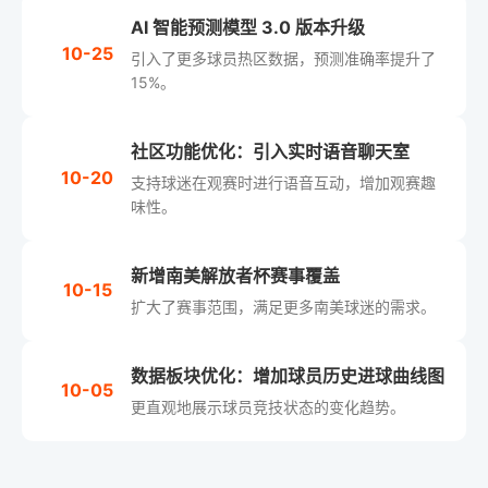
AI 智能预测模型 3.0 版本升级
10-25
引入了更多球员热区数据，预测准确率提升了
15%。
社区功能优化：引入实时语音聊天室
10-20
支持球迷在观赛时进行语音互动，增加观赛趣
味性。
新增南美解放者杯赛事覆盖
10-15
扩大了赛事范围，满足更多南美球迷的需求。
数据板块优化：增加球员历史进球曲线图
10-05
更直观地展示球员竞技状态的变化趋势。