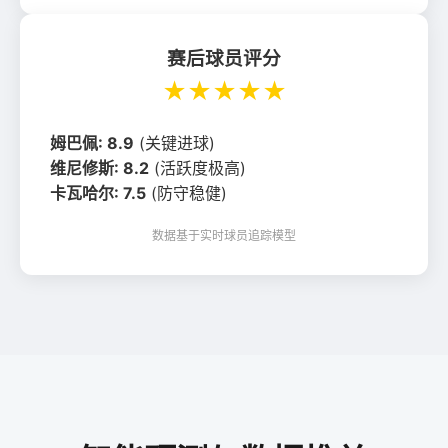
赛后球员评分
★★★★★
姆巴佩: 8.9
(关键进球)
维尼修斯: 8.2
(活跃度极高)
卡瓦哈尔: 7.5
(防守稳健)
数据基于实时球员追踪模型