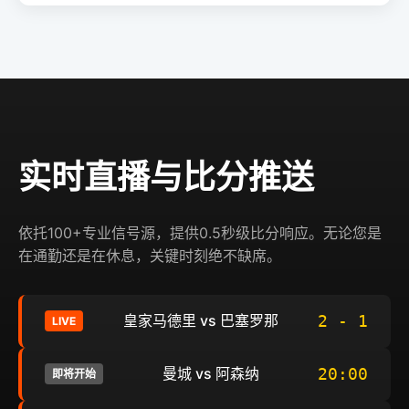
实时直播与比分推送
依托100+专业信号源，提供0.5秒级比分响应。无论您是
在通勤还是在休息，关键时刻绝不缺席。
2 - 1
皇家马德里 vs 巴塞罗那
LIVE
20:00
曼城 vs 阿森纳
即将开始