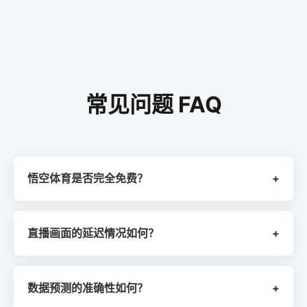
常见问题 FAQ
悟空体育是否完全免费？
+
直播画面的延迟情况如何？
+
数据预测的准确性如何？
+