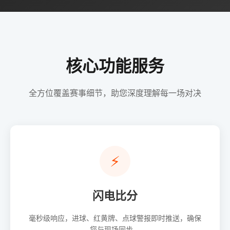
核心功能服务
全方位覆盖赛事细节，助您深度理解每一场对决
⚡
闪电比分
毫秒级响应，进球、红黄牌、点球警报即时推送，确保
您与现场同步。