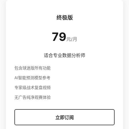
终极版
79
元/月
适合专业数据分析师
包含球迷版所有功能
AI智能预测模型参考
专家级战术复盘视频
无广告纯净观赛体验
立即订阅