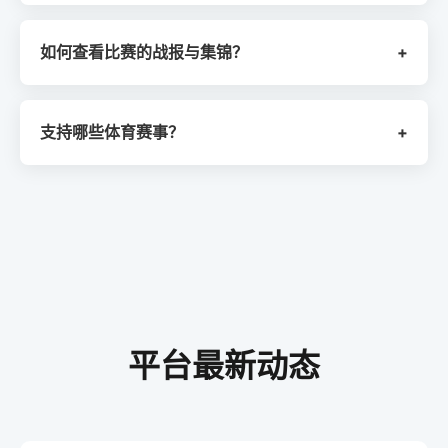
如何查看比赛的战报与集锦？
+
支持哪些体育赛事？
+
平台最新动态