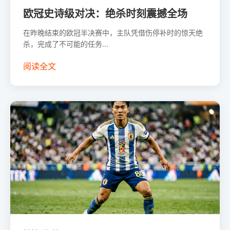
欧冠史诗级对决：绝杀时刻震撼全场
在昨晚结束的欧冠半决赛中，主队凭借伤停补时的惊天绝
杀，完成了不可能的任务...
阅读全文