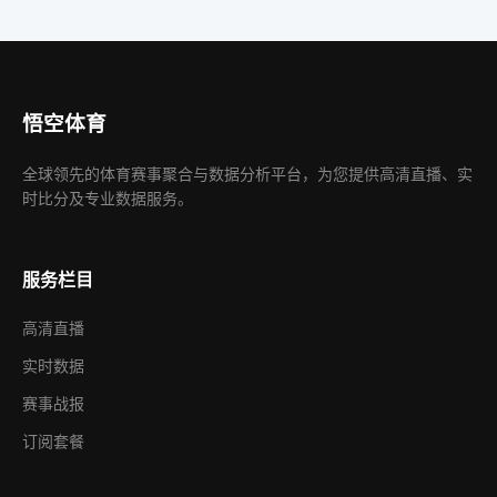
悟空体育
全球领先的体育赛事聚合与数据分析平台，为您提供高清直播、实
时比分及专业数据服务。
服务栏目
高清直播
实时数据
赛事战报
订阅套餐