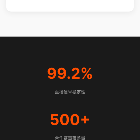
99.2%
直播信号稳定性
500+
合作赛事覆盖量