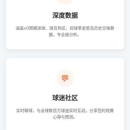
深度数据
涵盖xG预期进球、球员热区、控球率走势及历史交锋数
据，专业级分析。
💬
球迷社区
实时聊球，与全球数百万球迷实时互动，分享您的观赛
心得与预测。