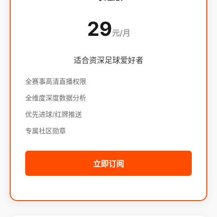
29
元/月
适合资深足球爱好者
全赛事高清直播权限
全维度深度数据分析
优先进球/红牌推送
专属社区勋章
立即订阅