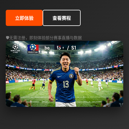
立即体验
查看赛程
🛡️
无需注册，即刻体验部分赛事直播与数据