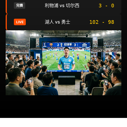
3 - 0
利物浦 vs 切尔西
完赛
102 - 98
湖人 vs 勇士
LIVE