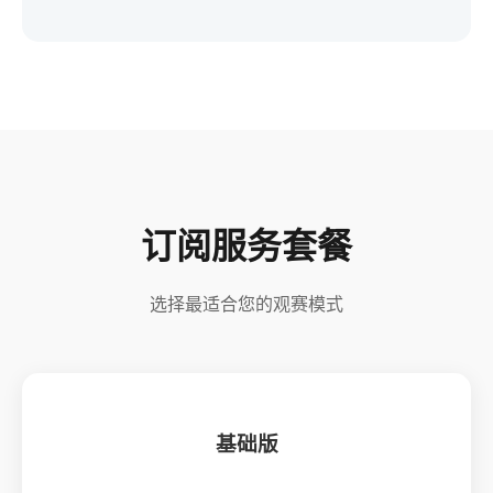
订阅服务套餐
选择最适合您的观赛模式
基础版