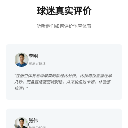
球迷真实评价
听听他们如何评价悟空体育
李明
资深足球迷
“在悟空体育看球最爽的就是比分快，比我电视直播还早
几秒，而且直播画面特别稳，从来没见过卡顿，体验感
拉满！”
张伟