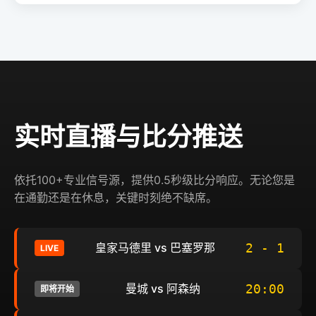
实时直播与比分推送
依托100+专业信号源，提供0.5秒级比分响应。无论您是
在通勤还是在休息，关键时刻绝不缺席。
2 - 1
皇家马德里 vs 巴塞罗那
LIVE
20:00
曼城 vs 阿森纳
即将开始