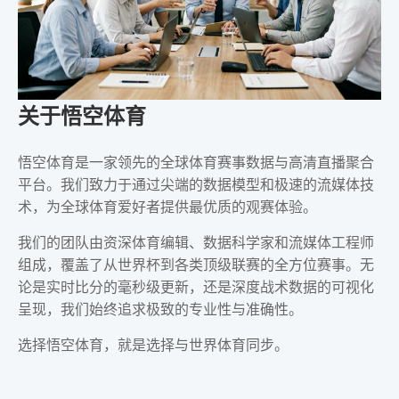
关于悟空体育
悟空体育是一家领先的全球体育赛事数据与高清直播聚合
平台。我们致力于通过尖端的数据模型和极速的流媒体技
术，为全球体育爱好者提供最优质的观赛体验。
我们的团队由资深体育编辑、数据科学家和流媒体工程师
组成，覆盖了从世界杯到各类顶级联赛的全方位赛事。无
论是实时比分的毫秒级更新，还是深度战术数据的可视化
呈现，我们始终追求极致的专业性与准确性。
选择悟空体育，就是选择与世界体育同步。