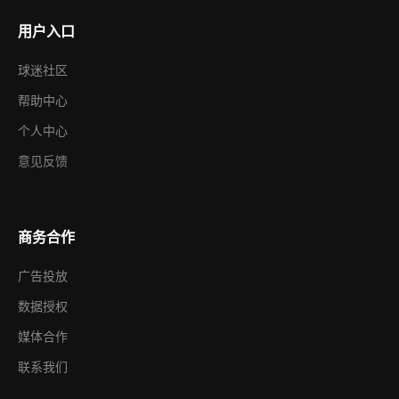
用户入口
球迷社区
帮助中心
个人中心
意见反馈
商务合作
广告投放
数据授权
媒体合作
联系我们