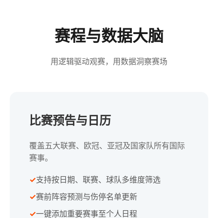
赛程与数据大脑
用逻辑驱动观赛，用数据洞察赛场
比赛预告与日历
覆盖五大联赛、欧冠、亚冠及国家队所有国际
赛事。
支持按日期、联赛、球队多维度筛选
赛前阵容预测与伤停名单更新
一键添加重要赛事至个人日程