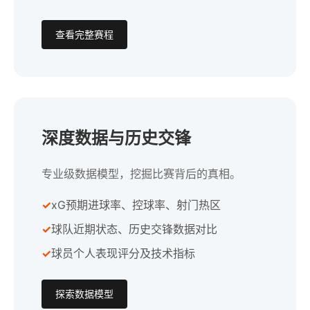
查看完整赛程
深度数据与历史交锋
专业级数据模型，挖掘比赛背后的真相。
xG预期进球率、控球率、射门热区
球队近期状态、历史交锋数据对比
球员个人表现评分及技术指标
探索数据模型