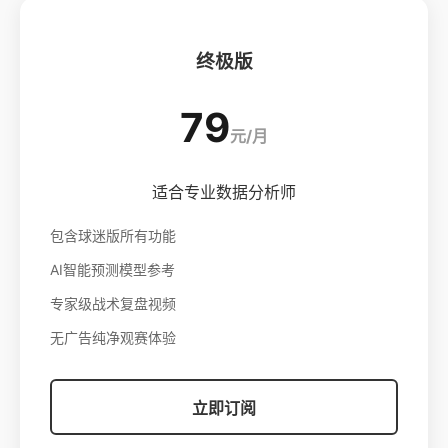
终极版
79
元/月
适合专业数据分析师
包含球迷版所有功能
AI智能预测模型参考
专家级战术复盘视频
无广告纯净观赛体验
立即订阅