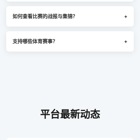
如何查看比赛的战报与集锦？
+
支持哪些体育赛事？
+
平台最新动态