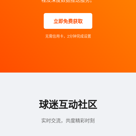
立即免费获取
无需信用卡，2分钟完成设置
球迷互动社区
实时交流，共度精彩时刻