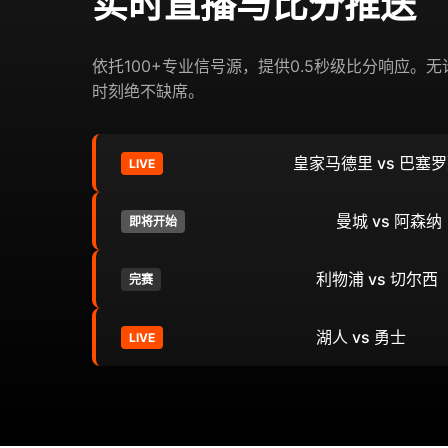
实时直播与比分推送
依托100+专业信号源，提供0.5秒级比分响应。
时刻绝不缺席。
皇家马德里 vs 巴塞
LIVE
曼城 vs 阿森纳
即将开始
利物浦 vs 切尔西
完赛
湖人 vs 勇士
LIVE