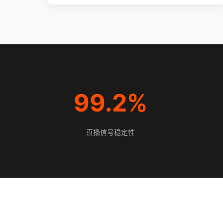
99.2%
直播信号稳定性