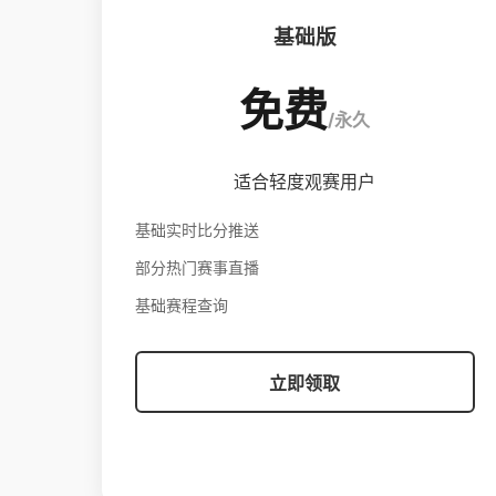
基础版
免费
/永久
适合轻度观赛用户
基础实时比分推送
部分热门赛事直播
基础赛程查询
立即领取