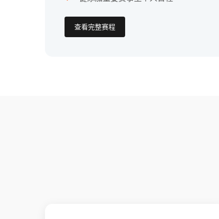
查看完整赛程