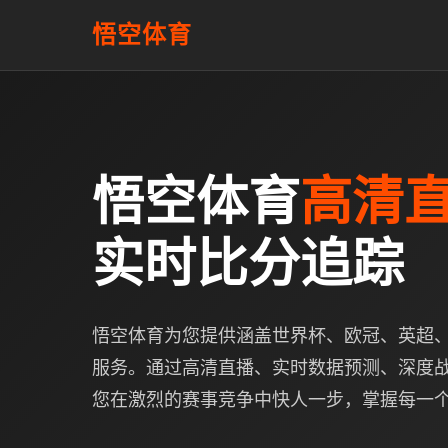
悟空体育
悟空体育
高清
实时比分追踪
悟空体育为您提供涵盖世界杯、欧冠、英超、
服务。通过高清直播、实时数据预测、深度
您在激烈的赛事竞争中快人一步，掌握每一