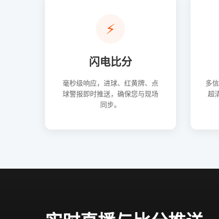
⚡
闪电比分
毫秒级响应，进球、红黄牌、点
多信
球警报即时推送，确保您与现场
超
同步。