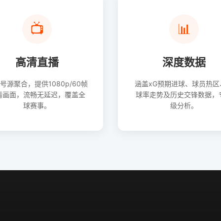
📺
📊
高清直播
深度数据
号源聚合，提供1080p/60帧
涵盖xG预期进球、球员热区
清画面，流畅无延迟，覆盖全
球率走势及历史交锋数据，
球赛事。
级分析。