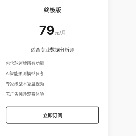
终极版
79
元/月
适合专业数据分析师
包含球迷版所有功能
AI智能预测模型参考
专家级战术复盘视频
无广告纯净观赛体验
立即订阅