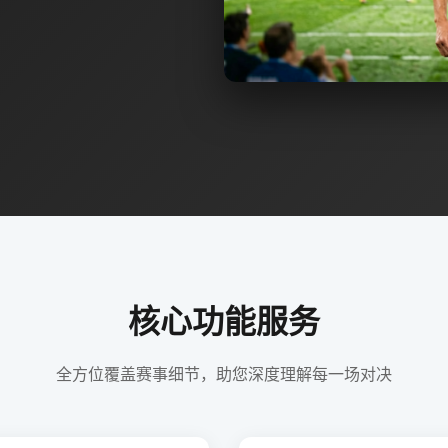
核心功能服务
全方位覆盖赛事细节，助您深度理解每一场对决